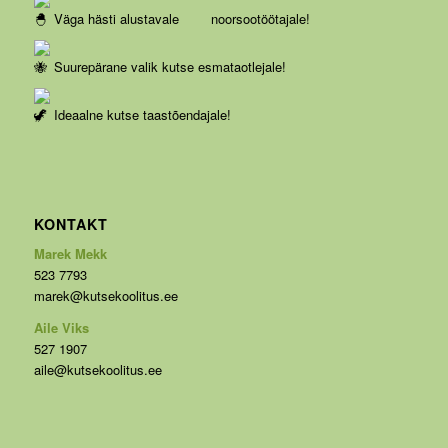
Väga hästi alustavale noorsootöötajale!
Suurepärane valik kutse esmataotlejale!
Ideaalne kutse taastõendajale!
KONTAKT
Marek Mekk
523 7793
marek@kutsekoolitus.ee
Aile Viks
527 1907
aile@kutsekoolitus.ee