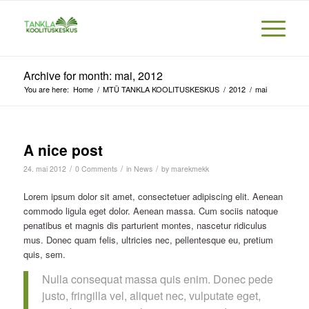
Archive for month: mai, 2012
You are here:
Home
/
MTÜ TANKLA KOOLITUSKESKUS
/
2012
/
mai
A nice post
/
/
/
24. mai 2012
0 Comments
in
News
by
marekmekk
Lorem ipsum dolor sit amet, consectetuer adipiscing elit. Aenean
commodo ligula eget dolor. Aenean massa. Cum sociis natoque
penatibus et magnis dis parturient montes, nascetur ridiculus
mus. Donec quam felis, ultricies nec, pellentesque eu, pretium
quis, sem.
Nulla consequat massa quis enim. Donec pede
justo, fringilla vel, aliquet nec, vulputate eget,